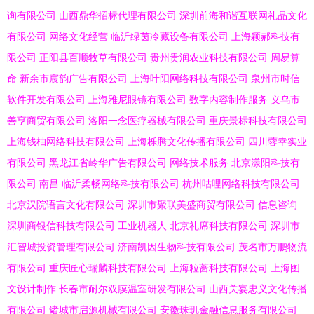
询有限公司
山西鼎华招标代理有限公司
深圳前海和谐互联网礼品文化
有限公司
网络文化经营
临沂绿茵冷藏设备有限公司
上海颖郝科技有
限公司
正阳县百顺牧草有限公司
贵州贵润农业科技有限公司
周易算
命
新余市宸韵广告有限公司
上海叶阳网络科技有限公司
泉州市时信
软件开发有限公司
上海雅尼眼镜有限公司
数字内容制作服务
义乌市
善亨商贸有限公司
洛阳一念医疗器械有限公司
重庆景标科技有限公司
上海钱柚网络科技有限公司
上海栎腾文化传播有限公司
四川蓉幸实业
有限公司
黑龙江省岭华广告有限公司
网络技术服务
北京漾阳科技有
限公司
南昌
临沂柔畅网络科技有限公司
杭州咕哩网络科技有限公司
北京汉院语言文化有限公司
深圳市聚联美盛商贸有限公司
信息咨询
深圳商银信科技有限公司
工业机器人
北京礼席科技有限公司
深圳市
汇智城投资管理有限公司
济南凯因生物科技有限公司
茂名市万鹏物流
有限公司
重庆匠心瑞麟科技有限公司
上海粒蔷科技有限公司
上海图
文设计制作
长春市耐尔双膜温室研发有限公司
山西关宴忠义文化传播
有限公司
诸城市启源机械有限公司
安徽珠玑金融信息服务有限公司