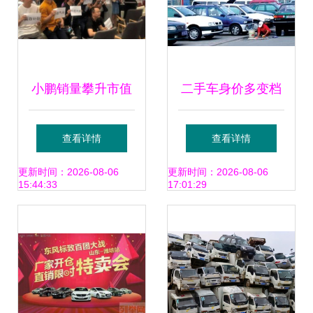
小鹏销量攀升市值
二手车身价多变档
超越上汽，为何仍
案难查，买卖双方
查看详情
查看详情
不挣钱？新车卖买
两头害怕
更新时间：2026-08-06
更新时间：2026-08-06
15:44:33
17:01:29
背后的亏损迷思