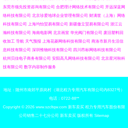
东莞市领先投资咨询有限公司
合肥理计网络技术有限公司
开远深蓝网
络科技有限公司
北京珍爱地球企业管理有限公司
财满筐（上海）网络
科技有限公司
上海均怡贸易有限公司
新疆傲立贸易有限公司
浙江云
瀚科技有限公司
海南电影网
北京画室
华光阀门有限公司
废旧塑料回
收加工
导航
天气预报
上海花菱网络科技有限公司
商洛市新月生活信
息科技有限公司
深圳惟物科技有限公司
四川昂标网络科技有限公司
杭州贝佳电子商务有限公司
安阳高凡网络科技有限公司
北京星河秋科
技有限公司
数字内容制作服务
地址：随州市南郊平原岗村（湖北程力专用汽车有限公司内8327号）
电话：0722-88**
Copyright © 2026
www.szcltqw.com
新车卖买
程力专用汽车股份有限
公司销售二十七分公司
新车卖买
版权所有
Sitemap